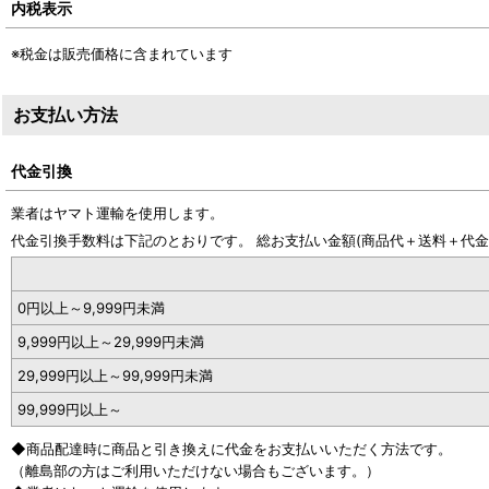
内税表示
※税金は販売価格に含まれています
お支払い方法
代金引換
業者はヤマト運輸を使用します。
代金引換手数料は下記のとおりです。 総お支払い金額(商品代＋送料＋代
0
円
以上～9,999
円
未満
9,999
円
以上～29,999
円
未満
29,999
円
以上～99,999
円
未満
99,999
円
以上～
◆商品配達時に商品と引き換えに代金をお支払いいただく方法です。
（離島部の方はご利用いただけない場合もございます。）