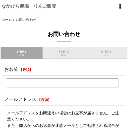
なかひら農場 りんご販売
ホーム
>
お問い合わせ
お問い合わせ
STEP 1
STEP 2
STEP 3
入力
確認
完了
お名前
[
必須
]
メールアドレス
[
必須
]
メールアドレスをお間違えの場合はお返事が届きません。ご注
意ください。
また、弊店からのお返事が迷惑メールとして処理される場合が